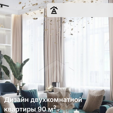
Дизайн
Ремонт
Цены
Наши работы
О нас
Контакты
г. Москва
8 (495) 109-
22-59
Дизайн двухкомнатной
2
квартиры 90 м
Обсудить