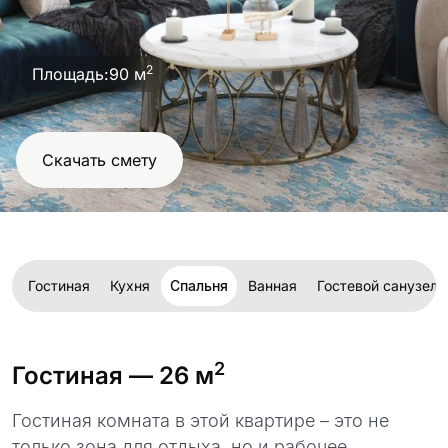
проект
2
Площадь:
90 м
Скачать смету
Гостиная
Кухня
Спальня
Ванная
Гостевой санузел
2
Гостиная
— 26 м
Гостиная комната в этой квартире – это не
только зона для отдыха, но и рабочее