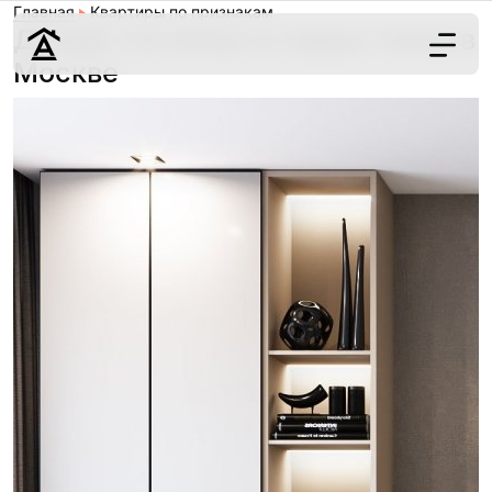
Главная
Квартиры по признакам
Дизайн гостиных в серых тонах в
Москве
Дизайн
Ремонт
Цены
Наши работы
О нас
Контакты
г. Москва
8 (495) 109-
22-59
Обсудить