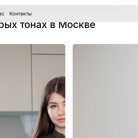
ata/www/aqremont.ru/modules/modules.php
on line
517
ас
Контакты
рых тонах в Москве