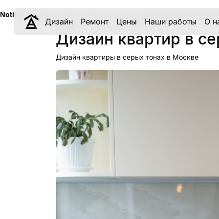
Notice
: Undefined index: meta_keywords in
/var/www/aqremont/d
Дизайн
Ремонт
Цены
Наши работы
О н
Главная
Квартиры по признакам
Дизайн квартир в се
Дизайн квартиры в серых тонах в Москве