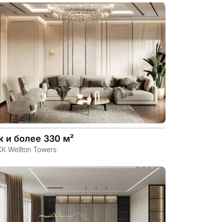
.file.dizayn-
к и более 330 м²
К Wellton Towers