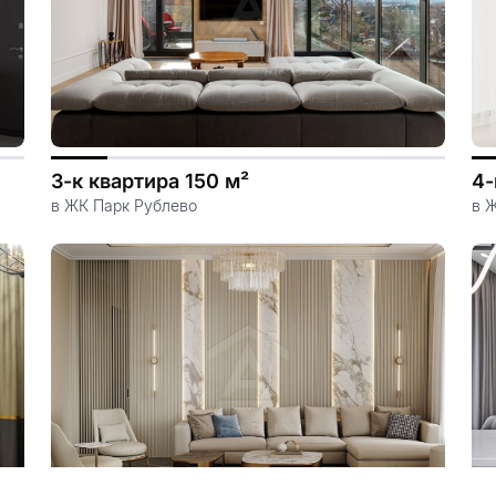
3-к квартира 150 м²
4-
в ЖК Парк Рублево
в 