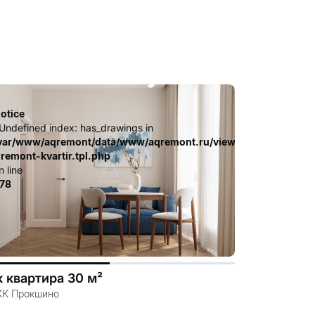
otice
 Undefined index: has_drawings in
.file.dizayn-
ates_c/ca23d591d3fd8044c55329b97dcde4d44cdb3e9e.file.diz
var/www/aqremont/data/www/aqremont.ru/view/templates_c/c
-remont-kvartir.tpl.php
n line
78
к квартира 30 м²
ЖК Прокшино