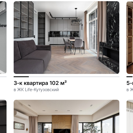
iew/templates_c/ca23d591d3fd8044c55329b97dcde4d44cdb3e9e
3-к квартира 102 м²
5-
в ЖК Life-Кутузовский
в Ж