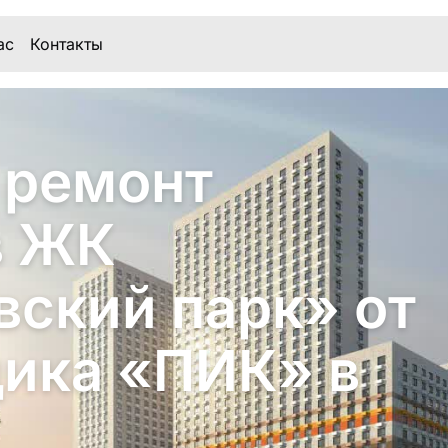
ас
Контакты
 ремонт
в ЖК
ский парк» от
ика «ПИК» в