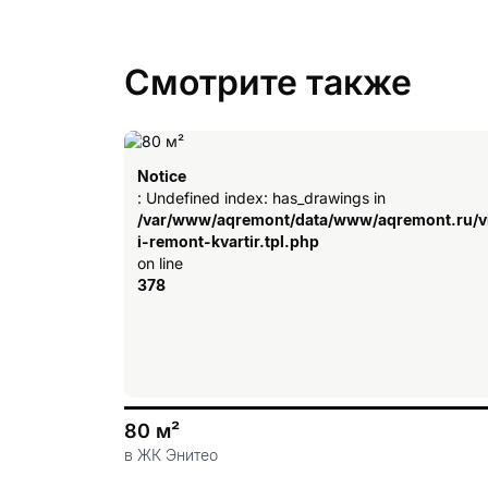
Смотрите также
Notice
: Undefined index: has_drawings in
/var/www/aqremont/data/www/aqremont.ru/v
i-remont-kvartir.tpl.php
on line
378
80 м²
в ЖК Энитео