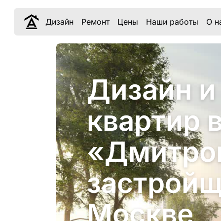
Дизайн
Ремонт
Цены
Наши работы
О н
Дизайн и
квартир 
«Дмитров
застройщ
Москве