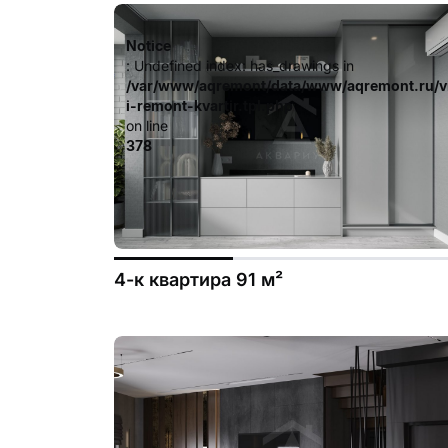
Notice
: Undefined index: has_drawings in
/var/www/aqremont/data/www/aqremont.ru/v
i-remont-kvartir.tpl.php
on line
378
4-к квартира 91 м²