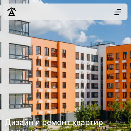
Дизайн
Ремонт
Цены
Наши работы
О нас
Контакты
г. Москва
8 (495) 109-
22-59
Дизайн и ремонт квартир
Обсудить