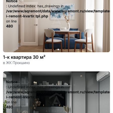
Notice
on line
: Undefined index: has_drawings in
480
/var/www/aqremont/data/www/aqremont.ru/view/templates
i-remont-kvartir.tpl.php
on line
480
1-к квартира 30 м²
в ЖК Прокшино
Notice
: Undefined index: has_drawings in
/var/www/aqremont/data/www/aqremont.ru/view/templates
i-remont-kvartir.tpl.php
on line
480