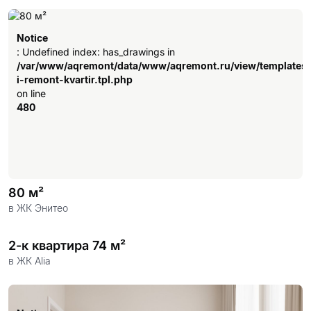
Застройщик «А101» — один из лидеров рынка
недвижимости Москвы. Компания уделяет
Notice
большое внимание качеству строительства и
: Undefined index: has_drawings in
предлагает своим жильцам широкий спектр
/var/www/aqremont/data/www/aqremont.ru/view/templates
i-remont-kvartir.tpl.php
услуг, включая ипотеку и помощь в ремонте.
on line
480
Хотите
сделать ремонт
быстро, качественно и
без хлопот? Обращайтесь в компанию
«Аквариус»!
80 м²
в ЖК Энитео
2-к квартира 74 м²
в ЖК Alia
Notice
: Undefined index: has_drawings in
/var/www/aqremont/data/www/aqremont.ru/view/templates
i-remont-kvartir.tpl.php