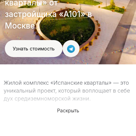
кварталы» от
проект
застройщика «А101» в
Москве
Узнать стоимость
Жилой комплекс «Испанские кварталы» — это
уникальный проект, который воплощает в себе
дух средиземноморской жизни.
Раскрыть
Расположенный в Новой Москве, в поселке
Сосенское, этот комплекс уже сдан. Дома