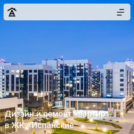
Дизайн
Ремонт
Цены
Наши работы
О нас
Контакты
г. Москва
8 (495) 109-
22-59
Дизайн и ремонт квартир
в ЖК «Испанские
Обсудить