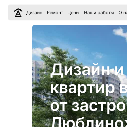
Дизайн
Ремонт
Цены
Наши работы
О н
Дизайн и
квартир 
от застр
Люблино»