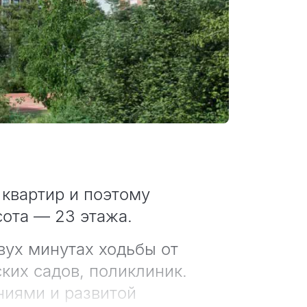
 квартир и поэтому
сота — 23 этажа.
ух минутах ходьбы от
ких садов, поликлиник.
ниями и развитой