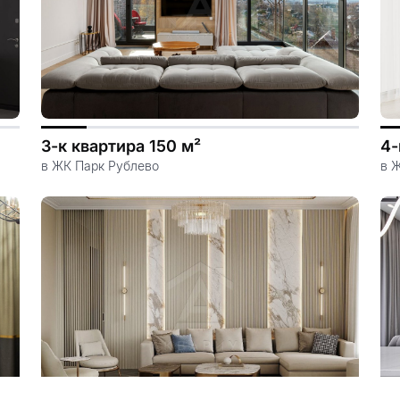
3-к квартира 150 м²
4-
в ЖК Парк Рублево
в 