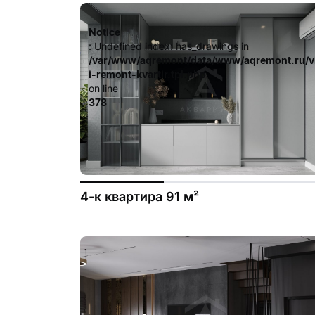
Notice
: Undefined index: has_drawings in
/var/www/aqremont/data/www/aqremont.ru/v
i-remont-kvartir.tpl.php
on line
378
4-к квартира 91 м²