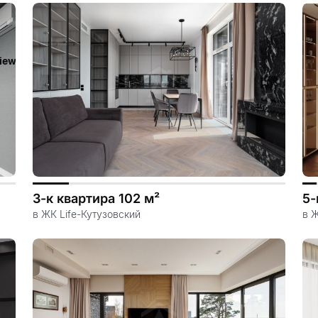
iew/templates_c/ca23d591d3fd8044c55329b97dcde4d44cdb3e9e
3-к квартира 102 м²
5-
в ЖК Life-Кутузовский
в Ж