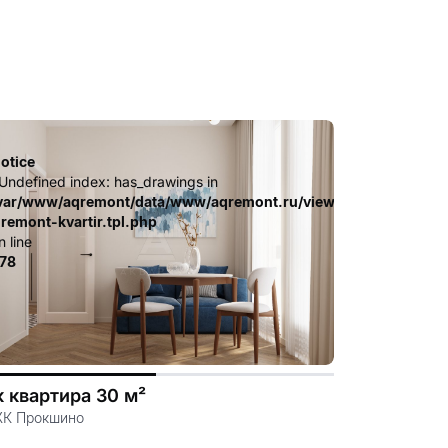
otice
 Undefined index: has_drawings in
.file.dizayn-
ates_c/ca23d591d3fd8044c55329b97dcde4d44cdb3e9e.file.diz
var/www/aqremont/data/www/aqremont.ru/view/templates_c/c
-remont-kvartir.tpl.php
n line
78
к квартира 30 м²
ЖК Прокшино