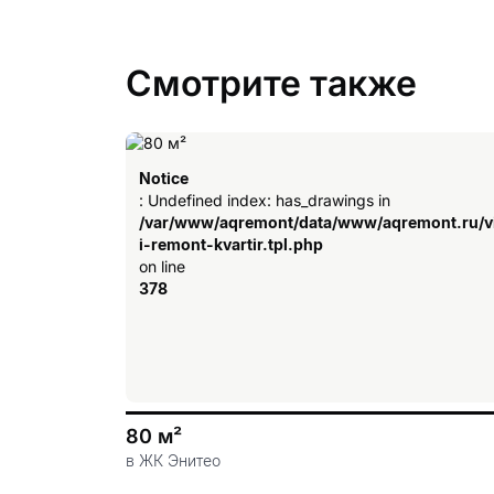
Смотрите также
Notice
: Undefined index: has_drawings in
/var/www/aqremont/data/www/aqremont.ru/v
i-remont-kvartir.tpl.php
on line
378
80 м²
в ЖК Энитео