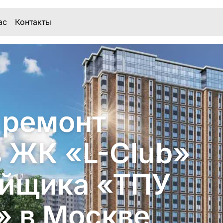
ас
Контакты
 ремонт
в ЖК «L-Club»
ойщика «ТПУ
 в Москве