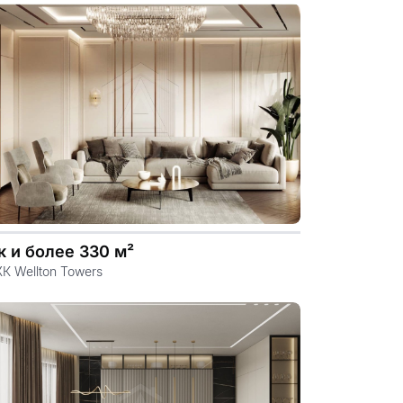
.file.dizayn-
к и более 330 м²
К Wellton Towers