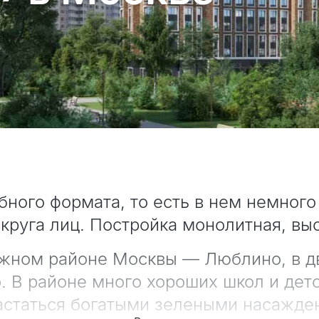
бного формата, то есть в нем немного
 круга лиц. Постройка монолитная, вы
ижном районе Москвы — Люблино, в дв
 В районе много хороших школ и детс
статься богатыми зелеными насажде