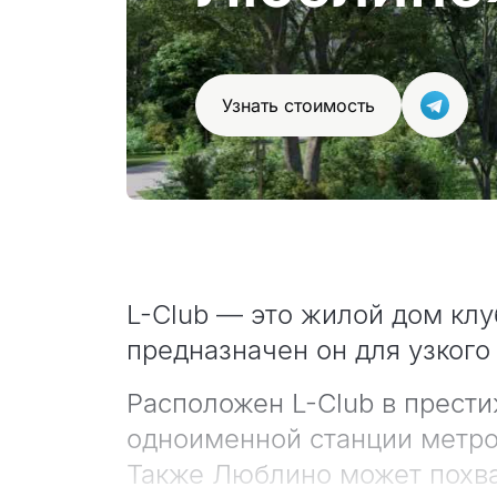
Узнать стоимость
L-Club — это жилой дом клу
предназначен он для узкого
Расположен L-Club в прест
одноименной станции метро.
Также Люблино может похва