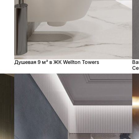
Душевая 9 м² в ЖК Wellton Towers
Ва
Се