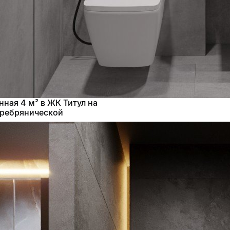
нная 4 м² в ЖК Титул на
ребрянической