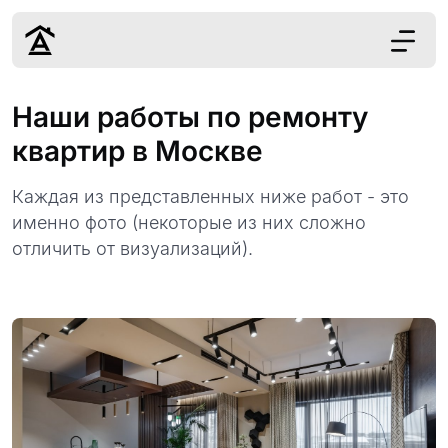
Дизайн
Наши работы по ремонту
Ремонт
квартир в Москве
Цены
Наши работы
Каждая из представленных ниже работ - это
О нас
именно фото (некоторые из них сложно
Контакты
отличить от визуализаций).
г. Москва
8 (495) 109-
22-59
Обсудить