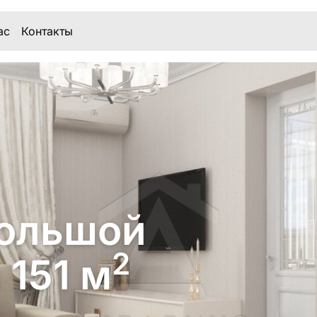
ас
Контакты
большой
2
 151 м