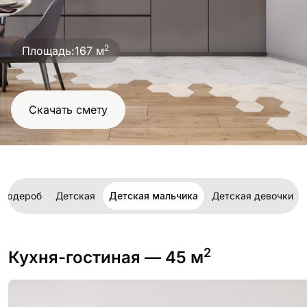
проект
2
Площадь:
167 м
Скачать смету
Гардероб
Детская
Детская мальчика
Детская девочки
2
Кухня-гостиная
— 45 м