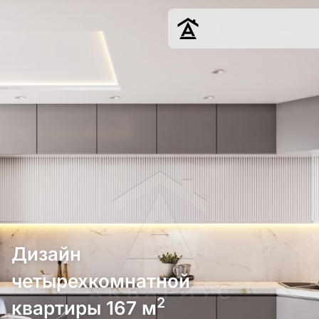
Дизайн
Ремонт
Цены
Наши работы
О нас
Контакты
г. Москва
8 (495) 109-
Дизайн
22-59
четырехкомнатной
2
квартиры 167 м
Обсудить