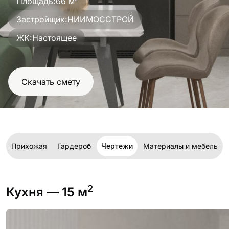
Площадь:
66 м
проект
Застройщик:
НИИМОССТРОЙ
ЖК:
Настоящее
Скачать смету
л
Прихожая
Гардероб
Чертежи
Материалы и мебель
2
Кухня
— 15 м