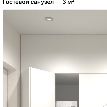
2
Гостевой санузел
— 3 м