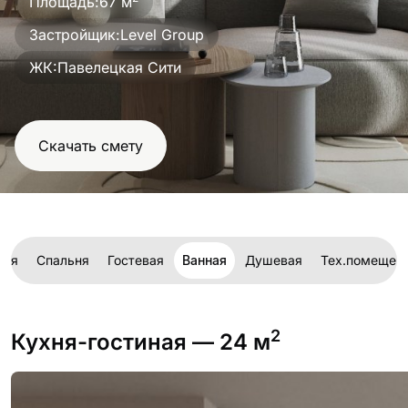
Площадь:
67 м
проект
Застройщик:
Level Group
ЖК:
Павелецкая Сити
Скачать смету
ная
Спальня
Гостевая
Ванная
Душевая
Тех.помещен
2
Кухня-гостиная
— 24 м