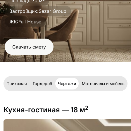
Площадь:
70 м
проект
Застройщик:
Sezar Group
ЖК:
Full House
Скачать смету
я
Прихожая
Гардероб
Чертежи
Материалы и мебель
2
Кухня-гостиная
— 18 м