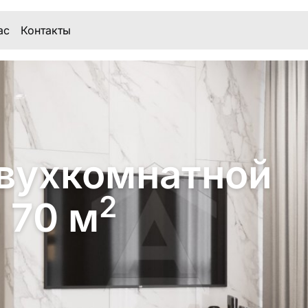
ас
Контакты
вухкомнатной
2
 70 м