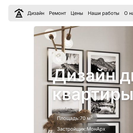
Дизайн
Ремонт
Цены
Наши работы
О н
Дизайн д
квартиры
2
Площадь:
70 м
Застройщик:
МонАрх