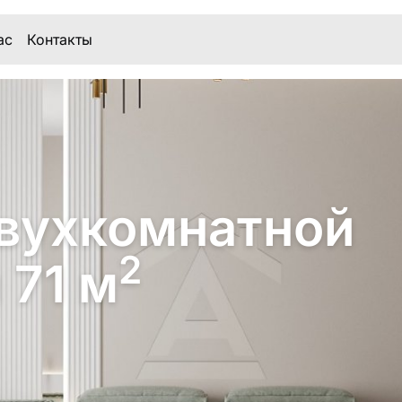
ас
Контакты
вухкомнатной
2
 71 м