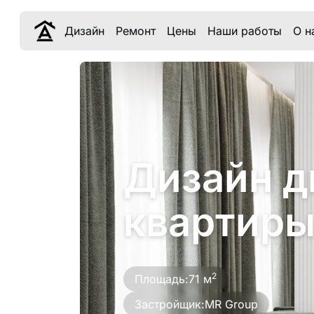
Дизайн
Ремонт
Цены
Наши работы
О н
Дизайн д
квартиры
2
Площадь:
71 м
Застройщик:
MR Group