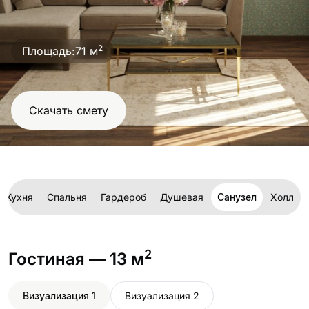
проект
2
Площадь:
71 м
Скачать смету
Кухня
Спальня
Гардероб
Душевая
Санузел
Холл
2
Гостиная
— 13 м
Визуализация 1
Визуализация 2