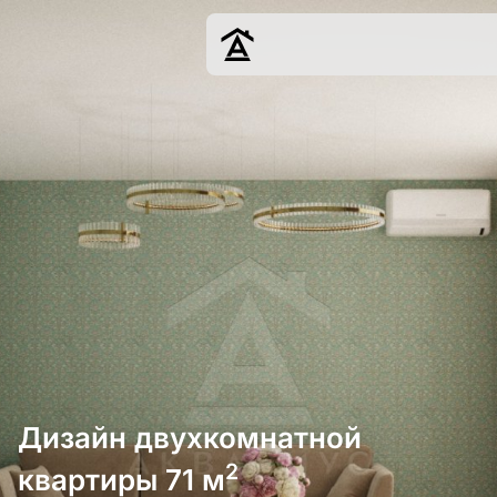
Дизайн
Ремонт
Цены
Наши работы
О нас
Контакты
г. Москва
8 (495) 109-
22-59
Дизайн двухкомнатной
2
квартиры 71 м
Обсудить