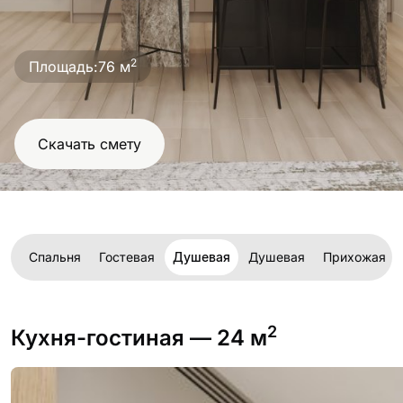
проект
2
Площадь:
76 м
Скачать смету
ая
Спальня
Гостевая
Душевая
Душевая
Прихожая
2
Кухня-гостиная
— 24 м