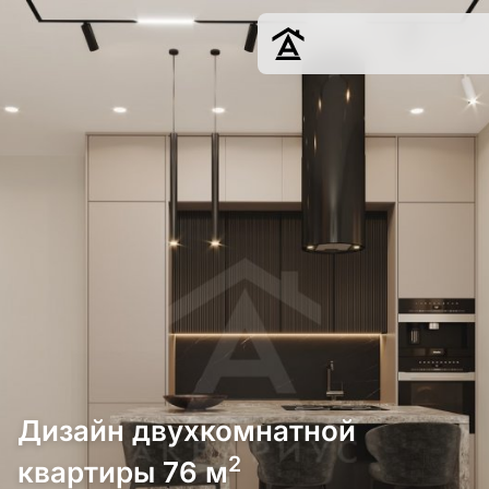
Дизайн
Ремонт
Цены
Наши работы
О нас
Контакты
г. Москва
8 (495) 109-
22-59
Дизайн двухкомнатной
2
квартиры 76 м
Обсудить