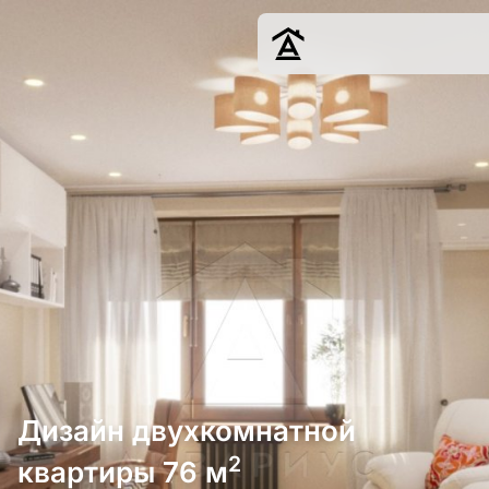
Дизайн
Ремонт
Цены
Наши работы
О нас
Контакты
г. Москва
8 (495) 109-
22-59
Дизайн двухкомнатной
2
квартиры 76 м
Обсудить