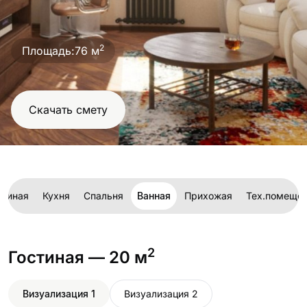
проект
2
Площадь:
76 м
Скачать смету
стиная
Кухня
Спальня
Ванная
Прихожая
Тех.помеще
2
Гостиная
— 20 м
Визуализация 1
Визуализация 2