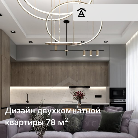
Дизайн
Ремонт
Цены
Наши работы
О нас
Контакты
г. Москва
8 (495) 109-
22-59
Дизайн двухкомнатной
2
квартиры 78 м
Обсудить