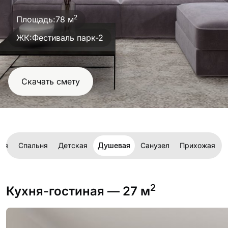
проект
2
Площадь:
78 м
ЖК:
Фестиваль парк-2
Скачать смету
ная
Спальня
Детская
Душевая
Санузел
Прихожая
2
Кухня-гостиная
— 27 м