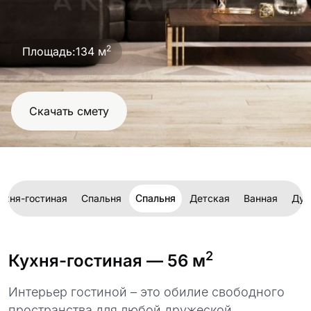
проект
2
Площадь:
134 м
Скачать смету
ухня-гостиная
Спальня
Спальня
Детская
Ванная
Душ
2
Кухня-гостиная
— 56 м
Интерьер гостиной – это обилие свободного
пространства для любой дружеской