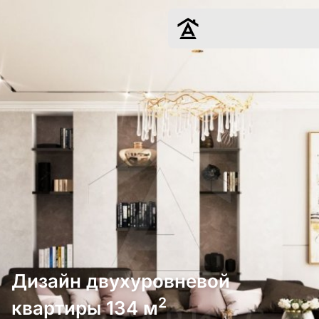
Дизайн
Ремонт
Цены
Наши работы
О нас
Контакты
г. Москва
8 (495) 109-
22-59
Дизайн двухуровневой
2
квартиры 134 м
Обсудить