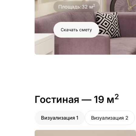
2
Площадь:
32 м
Скачать смету
2
Гостиная
— 19 м
Визуализация 1
Визуализация 2