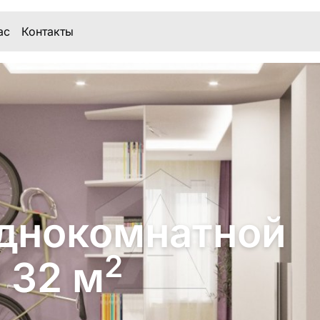
ас
Контакты
днокомнатной
2
 32 м