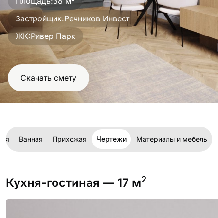
Площадь:
38 м
проект
Застройщик:
Речников Инвест
ЖК:
Ривер Парк
Скачать смету
ьня
Ванная
Прихожая
Чертежи
Материалы и мебель
2
Кухня-гостиная
— 17 м