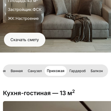
Площадь:
43 м
проект
Застройщик:
ФСК
ЖК:
Настроение
Скачать смету
ьня
Ванная
Санузел
Прихожая
Гардероб
Балкон
Ч
2
Кухня-гостиная
— 13 м