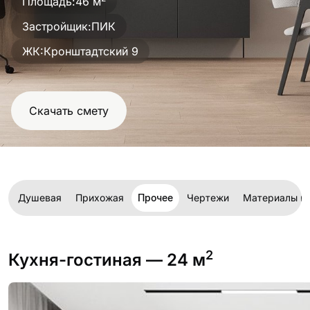
Площадь:
46 м
проект
Застройщик:
ПИК
ЖК:
Кронштадтский 9
Скачать смету
я
Душевая
Прихожая
Прочее
Чертежи
Материалы и
2
Кухня-гостиная
— 24 м