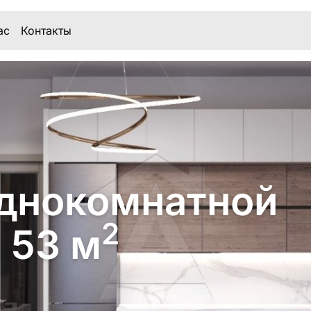
ас
Контакты
днокомнатной
2
 53 м