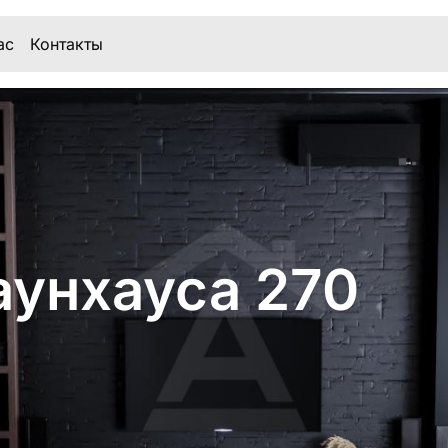
ас
Контакты
аунхауса 270