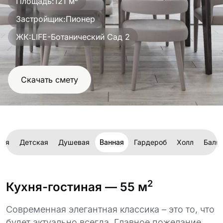
Площадь:
121 м
проект
Застройщик:
Пионер
ЖК:
LIFE-Ботанический Сад 2
Скачать смету
ьня
Детская
Душевая
Ванная
Гардероб
Холл
Балк
2
Кухня-гостиная
— 55 м
Современная элегантная классика – это то, что
будет актуально всегда. Главное пожелание