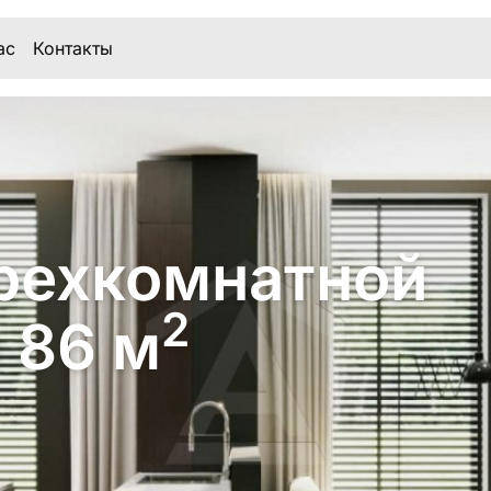
ас
Контакты
рехкомнатной
2
 86 м