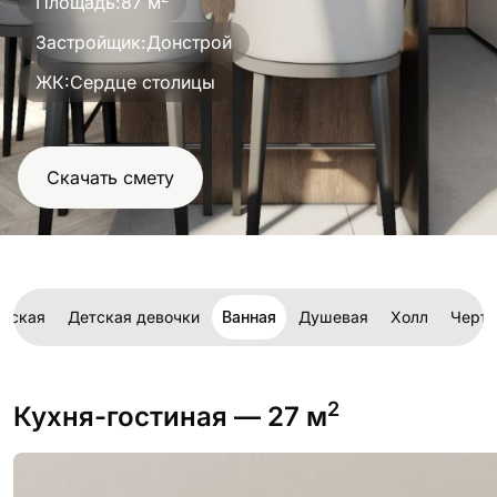
Площадь:
87 м
проект
Застройщик:
Донстрой
ЖК:
Сердце столицы
Скачать смету
тская
Детская девочки
Ванная
Душевая
Холл
Черт
2
Кухня-гостиная
— 27 м