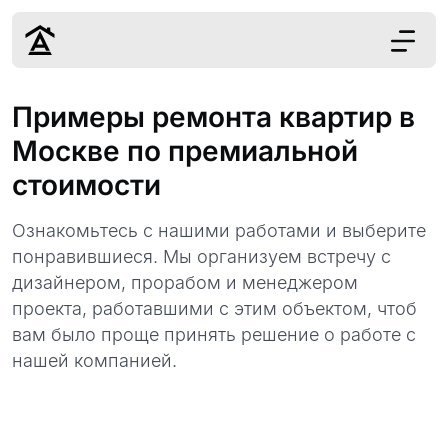
Дизайн
Примеры ремонта квартир в
Ремонт
Москве по премиальной
Цены
стоимости
Наши работы
О нас
Ознакомьтесь с нашими работами и выберите
Контакты
понравившиеся. Мы организуем встречу с
дизайнером, прорабом и менеджером
г. Москва
проекта, работавшими с этим объектом, чтоб
8 (495) 109-
вам было проще принять решение о работе с
22-59
нашей компанией.
Обсудить