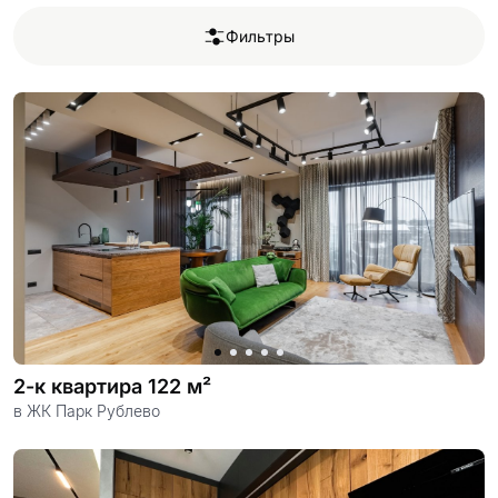
×
Фильтры
проект
Фильтры
Стиль
Современный
Классический
Площадь
помещения
От
м²
До
м²
Показать
Сбросить
2-к квартира 122 м²
всё
в ЖК Парк Рублево