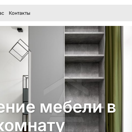
ас
Контакты
ение мебели в
комнату