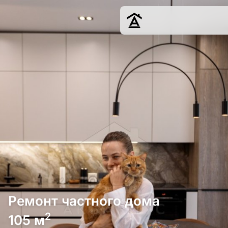
Дизайн
Ремонт
Цены
Наши работы
О нас
Контакты
г. Москва
8 (495) 109-
22-59
Ремонт частного дома
2
105 м
Обсудить