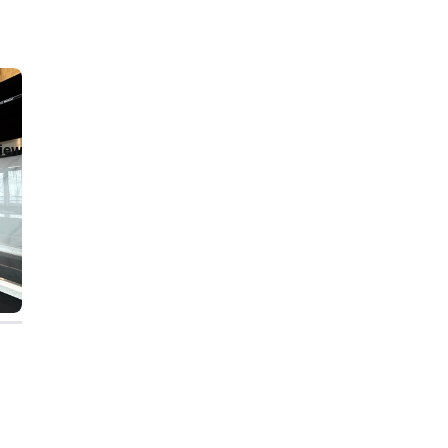
iew/templates_c/ca23d591d3fd8044c55329b97dcde4d44cdb3e9e