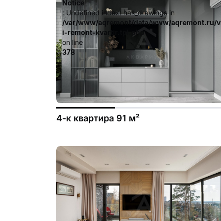
Notice
: Undefined index: has_drawings in
/var/www/aqremont/data/www/aqremont.ru/v
i-remont-kvartir.tpl.php
on line
378
4-к квартира 91 м²