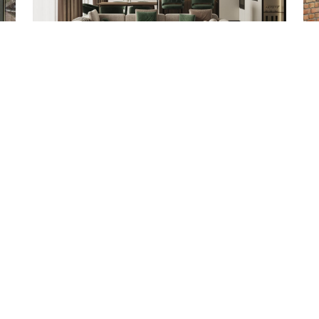
4-к квартира 143 м²
Эв
в ЖК Символ
в 
Видеообзор