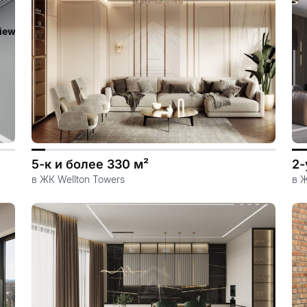
iew/templates_c/ca23d591d3fd8044c55329b97dcde4d44cdb3e9e
5-к и более 330 м²
2-
в ЖК Wellton Towers
в 