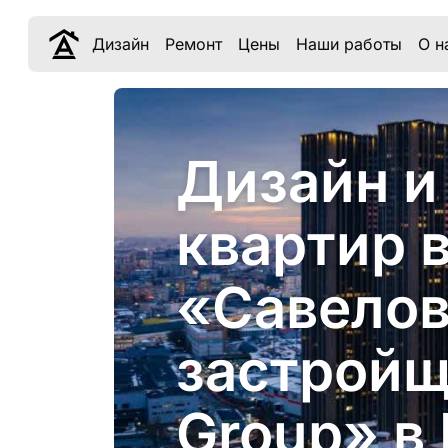
Дизайн
Ремонт
Цены
Наши работы
О н
Дизайн и
квартир 
«Савелов
застрой
Group» в