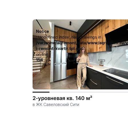
Notice
: Undefined index: has_drawings in
/var/www/aqremont/data/www/aqremont.ru/v
i-remont-kvartir.tpl.php
on line
154
2-уровневая кв. 140 м²
в ЖК Савеловский Сити