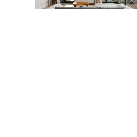
3-к квартира 150 м²
в ЖК Парк Рублево