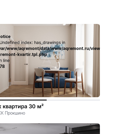
otice
 Undefined index: has_drawings in
.file.dizayn-
ates_c/ca23d591d3fd8044c55329b97dcde4d44cdb3e9e.file.diz
var/www/aqremont/data/www/aqremont.ru/view/templates_c/c
-remont-kvartir.tpl.php
n line
78
к квартира 30 м²
ЖК Прокшино