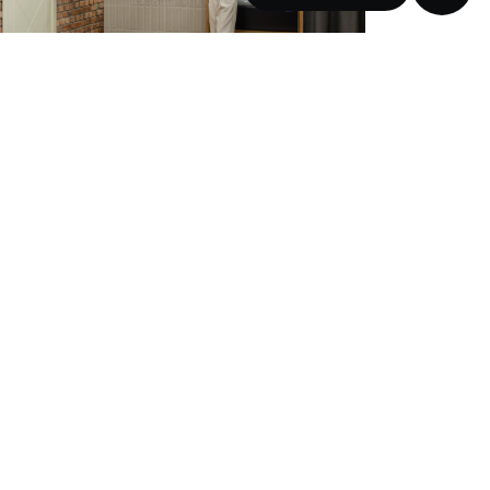
ент студия 250 м²
ЖК Садовые кварталы