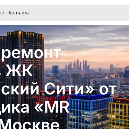
ас
Контакты
 ремонт
в ЖК
ский Сити» от
щика «MR
 Москве