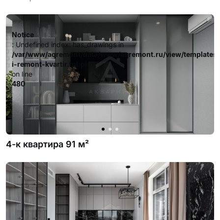
Notice
: Undefined index: has_drawings in
/var/www/aqremont/data/www/aqremont.ru/view/templates
i-remont-kvartir.tpl.php
on line
480
4-к квартира 91 м²