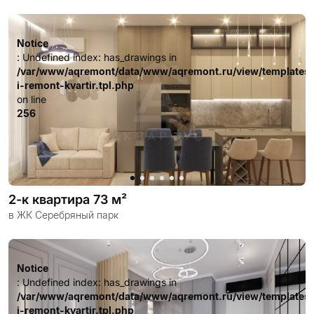
довольных клиентов.
Notice
: Undefined index: has_drawings in
/var/www/aqremont/data/www/aqremont.ru/view/templates
i-remont-kvartir.tpl.php
on line
256
2-к квартира 73 м²
в ЖК Серебряный парк
Notice
: Undefined index: has_drawings in
/var/www/aqremont/data/www/aqremont.ru/view/templates
i-remont-kvartir.tpl.php