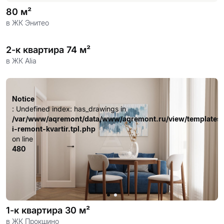
80 м²
в ЖК Энитео
2-к квартира 74 м²
в ЖК Alia
Notice
: Undefined index: has_drawings in
/var/www/aqremont/data/www/aqremont.ru/view/templates
i-remont-kvartir.tpl.php
Notice
on line
: Undefined index: has_drawings in
480
/var/www/aqremont/data/www/aqremont.ru/view/templates
i-remont-kvartir.tpl.php
on line
480
1-к квартира 30 м²
в ЖК Прокшино