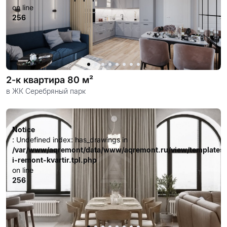
on line
256
2-к квартира 80 м²
в ЖК Серебряный парк
Notice
: Undefined index: has_drawings in
/var/www/aqremont/data/www/aqremont.ru/view/templates
i-remont-kvartir.tpl.php
on line
256