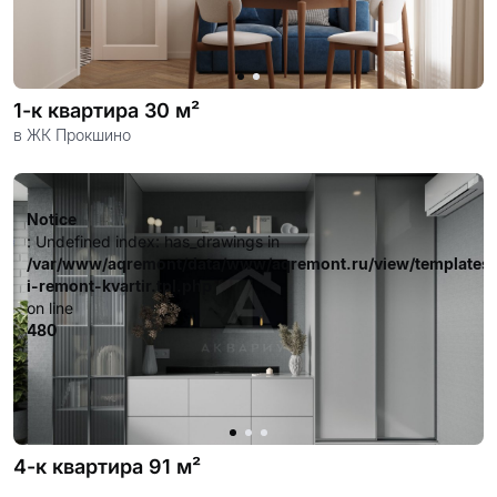
1-к квартира 30 м²
в ЖК Прокшино
Notice
: Undefined index: has_drawings in
/var/www/aqremont/data/www/aqremont.ru/view/templates
i-remont-kvartir.tpl.php
on line
480
4-к квартира 91 м²