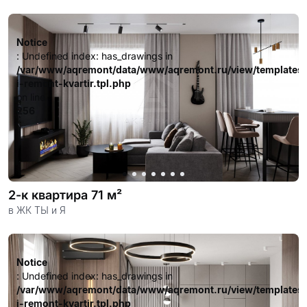
довольных клиентов.
Notice
: Undefined index: has_drawings in
/var/www/aqremont/data/www/aqremont.ru/view/templates
i-remont-kvartir.tpl.php
on line
256
2-к квартира 71 м²
в ЖК ТЫ и Я
Notice
: Undefined index: has_drawings in
/var/www/aqremont/data/www/aqremont.ru/view/templates
i-remont-kvartir.tpl.php