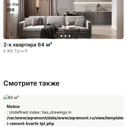
on line
256
2-к квартира 64 м²
в ЖК ТЫ и Я
Смотрите также
Notice
: Undefined index: has_drawings in
/var/www/aqremont/data/www/aqremont.ru/view/templates
i-remont-kvartir.tpl.php