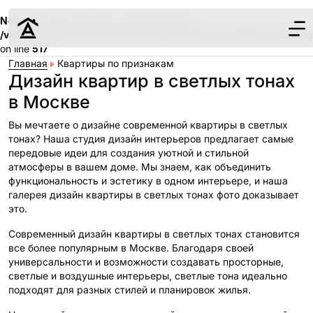
Notice
: Undefined index: meta_keywords in
/var/www/aqremont/data/www/aqremont.ru/modules/modules.
on line
517
Главная
Квартиры по признакам
Дизайн квартир в светлых тонах
в Москве
Вы мечтаете о дизайне современной квартиры в светлых
Дизайн
тонах? Наша студия дизайн интерьеров предлагает самые
Ремонт
передовые идеи для создания уютной и стильной
Цены
атмосферы в вашем доме. Мы знаем, как объединить
функциональность и эстетику в одном интерьере, и наша
Наши работы
галерея дизайн квартиры в светлых тонах фото доказывает
О нас
это.
Контакты
Современный дизайн квартиры в светлых тонах становится
все более популярным в Москве. Благодаря своей
г. Москва
универсальности и возможности создавать просторные,
светлые и воздушные интерьеры, светлые тона идеально
8 (495) 109-
подходят для разных стилей и планировок жилья.
22-59