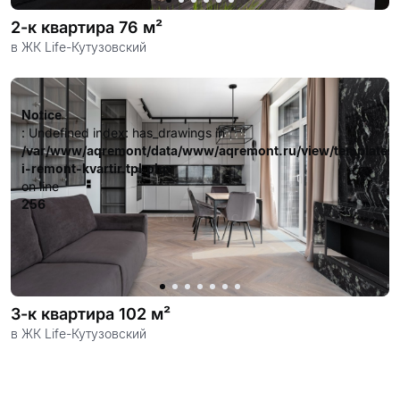
жилье своей мечты.
2-к квартира 76 м²
в ЖК Life-Кутузовский
Notice
: Undefined index: has_drawings in
/var/www/aqremont/data/www/aqremont.ru/view/templates
i-remont-kvartir.tpl.php
on line
256
3-к квартира 102 м²
в ЖК Life-Кутузовский