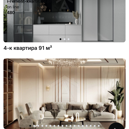
i-remont-kvartir.tpl.php
on line
480
4-к квартира 91 м²