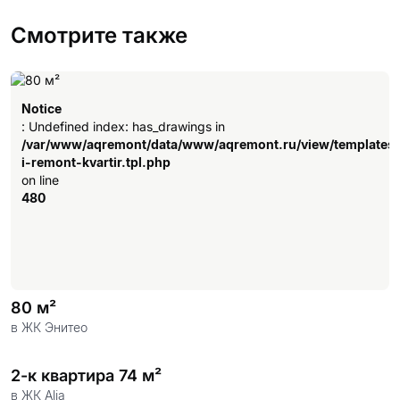
Смотрите также
Notice
: Undefined index: has_drawings in
/var/www/aqremont/data/www/aqremont.ru/view/templates
i-remont-kvartir.tpl.php
on line
480
80 м²
в ЖК Энитео
2-к квартира 74 м²
в ЖК Alia
Notice