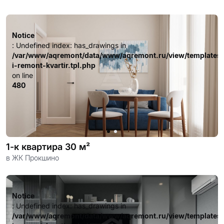
: Undefined index: has_drawings in
/var/www/aqremont/data/www/aqremont.ru/view/templates
i-remont-kvartir.tpl.php
Notice
on line
: Undefined index: has_drawings in
480
/var/www/aqremont/data/www/aqremont.ru/view/templates
i-remont-kvartir.tpl.php
on line
480
1-к квартира 30 м²
в ЖК Прокшино
Notice
: Undefined index: has_drawings in
/var/www/aqremont/data/www/aqremont.ru/view/templates