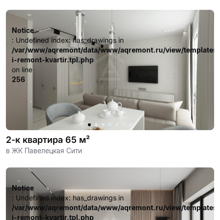
довольных клиентов.
Notice
: Undefined index: has_drawings in
/var/www/aqremont/data/www/aqremont.ru/view/templates
i-remont-kvartir.tpl.php
on line
256
2-к квартира 65 м²
в ЖК Павелецкая Сити
Notice
: Undefined index: has_drawings in
/var/www/aqremont/data/www/aqremont.ru/view/templates
i-remont-kvartir.tpl.php