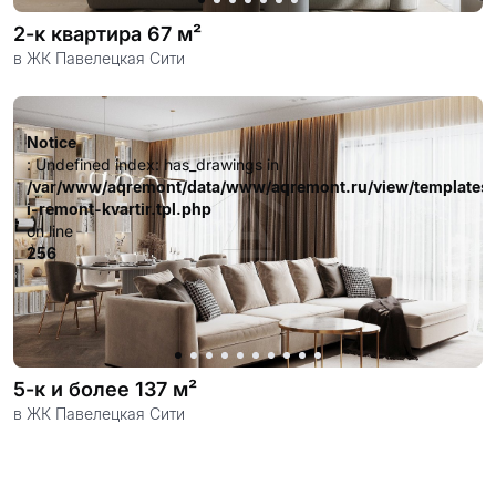
2-к квартира 67 м²
в ЖК Павелецкая Сити
Notice
: Undefined index: has_drawings in
/var/www/aqremont/data/www/aqremont.ru/view/templates
i-remont-kvartir.tpl.php
on line
256
5-к и более 137 м²
в ЖК Павелецкая Сити