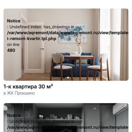
: Undefined index: has_drawings in
/var/www/aqremont/data/www/aqremont.ru/view/templates
i-remont-kvartir.tpl.php
Notice
on line
: Undefined index: has_drawings in
480
/var/www/aqremont/data/www/aqremont.ru/view/templates
i-remont-kvartir.tpl.php
on line
480
1-к квартира 30 м²
в ЖК Прокшино
Notice
: Undefined index: has_drawings in
/var/www/aqremont/data/www/aqremont.ru/view/templates