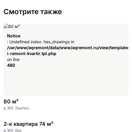
Смотрите также
Notice
: Undefined index: has_drawings in
/var/www/aqremont/data/www/aqremont.ru/view/templates
i-remont-kvartir.tpl.php
on line
480
80 м²
в ЖК Энитео
2-к квартира 74 м²
в ЖК Alia
Notice