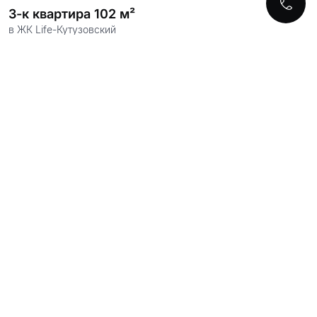
3-к квартира 102 м²
в ЖК Life-Кутузовский
5-к и более 330 м²
в ЖК Wellton Towers