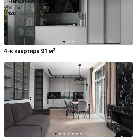
i-remont-kvartir.tpl.php
on line
480
4-к квартира 91 м²