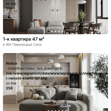
on line
256
1-к квартира 47 м²
в ЖК Павелецкая Сити
Notice
: Undefined index: has_drawings in
/var/www/aqremont/data/www/aqremont.ru/view/templates
i-remont-kvartir.tpl.php
on line
256