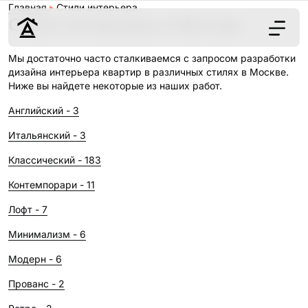
Главная
Стили интерьера
Стили интерьера в Москве
Мы достаточно часто сталкиваемся с запросом разработки
дизайна интерьера квартир в различных стилях в Москве.
Дизайн
Ниже вы найдете некоторые из наших работ.
Ремонт
Цены
Английский - 3
Наши работы
Итальянский - 3
О нас
Классический - 183
Контакты
Контемпорари - 11
г. Москва
Лофт - 7
8 (495) 109-
Минимализм - 6
22-59
Модерн - 6
Прованс - 2
Обсудить