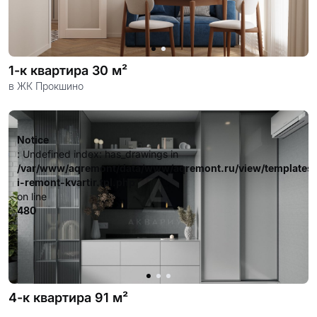
1-к квартира 30 м²
в ЖК Прокшино
Notice
: Undefined index: has_drawings in
/var/www/aqremont/data/www/aqremont.ru/view/templates
i-remont-kvartir.tpl.php
on line
480
4-к квартира 91 м²