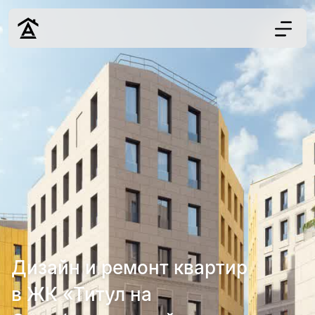
Дизайн
Ремонт
Цены
Наши работы
О нас
Контакты
г. Москва
8 (495) 109-
22-59
Дизайн и ремонт квартир
в ЖК «Титул на
Обсудить