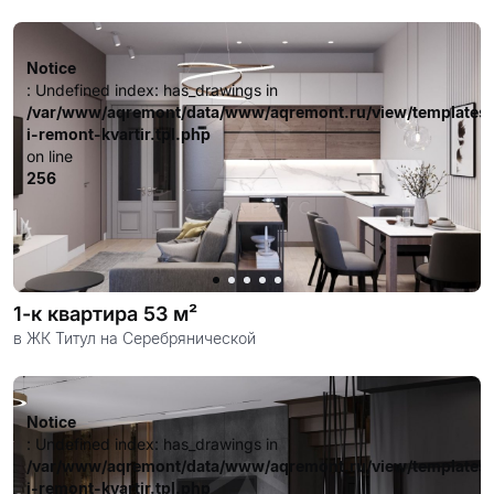
довольных клиентов.
Notice
: Undefined index: has_drawings in
/var/www/aqremont/data/www/aqremont.ru/view/templates
i-remont-kvartir.tpl.php
on line
256
1-к квартира 53 м²
в ЖК Титул на Серебрянической
Notice
: Undefined index: has_drawings in
/var/www/aqremont/data/www/aqremont.ru/view/templates
i-remont-kvartir.tpl.php