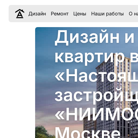
Дизайн
Ремонт
Цены
Наши работы
О н
Дизайн и
квартир 
«Настоящ
застрой
«НИИМО
Москве