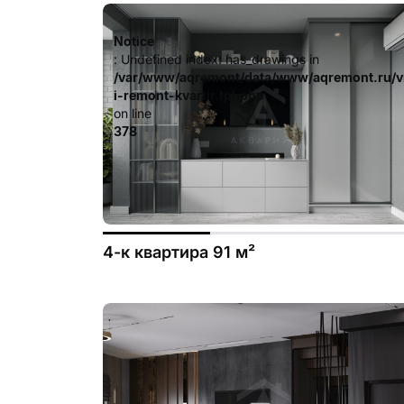
Notice
: Undefined index: has_drawings in
/var/www/aqremont/data/www/aqremont.ru/v
i-remont-kvartir.tpl.php
on line
378
4-к квартира 91 м²