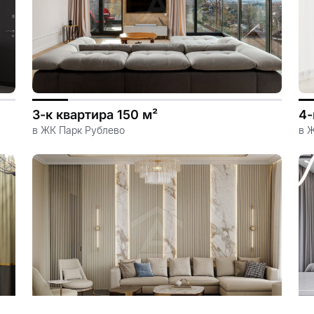
3-к квартира 150 м²
4-
в ЖК Парк Рублево
в 