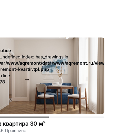
 «Аквариус», которая уже
otice
 Undefined index: has_drawings in
.file.dizayn-
ates_c/ca23d591d3fd8044c55329b97dcde4d44cdb3e9e.file.diz
var/www/aqremont/data/www/aqremont.ru/view/templates_c/c
-remont-kvartir.tpl.php
n line
78
к квартира 30 м²
ЖК Прокшино