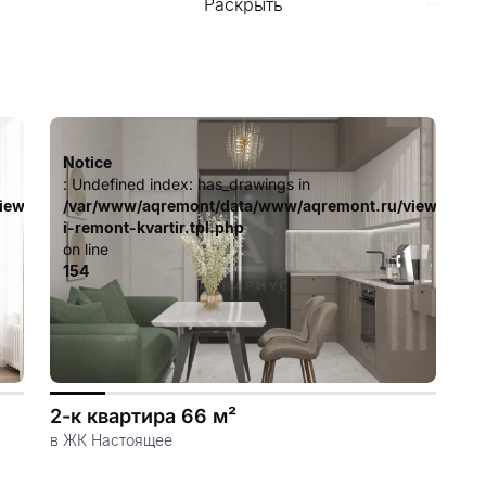
Раскрыть
ую доступность (станция метро «Рам
ю инфраструктуру, включающую в себя
ры и все остальное для комфортной и
литно-кирпичных корпусов высотой от
м стиле. Фасады зданий украшены па
Notice
: Undefined index: has_drawings in
и элементами, что создает ощущение 
iew/templates_c/ca23d591d3fd8044c55329b97dcde4d44cdb3e9e
/var/www/aqremont/data/www/aqremont.ru/view/templ
i-remont-kvartir.tpl.php
о настоящий оазис спокойствия в шу
on line
154
кие площадки, зоны отдыха для взрос
отрен подземный паркинг, где всегда
2-к квартира 66 м²
в ЖК Настоящее
Настоящее» являются квартиры с пан