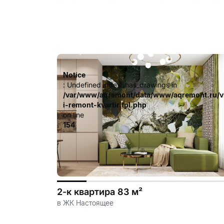
только отличную транспортн
доступности), но и развиту
поликлиники, торговые цент
Комплекс состоит из 4 моно
выполненных в современно
Notice
: Undefined index: has_drawings in
лаконичными архитектурным
/var/www/aqremont/data/www/aqremont.ru/v
i-remont-kvartir.tpl.php
Дворы ЖК «Настоящее» — эт
on line
154
обустроены просторные детс
для неспешных прогулок.
Для автовладельцев предусм
автомобиля.
2-к квартира 83 м²
в ЖК Настоящее
Отличительной чертой ЖК «