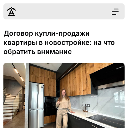
Дизайн
Договор купли-продажи
Ремонт
квартиры в новостройке: на что
Цены
обратить внимание
Наши работы
О нас
Контакты
г. Москва
8 (495) 109-
22-59
Обсудить