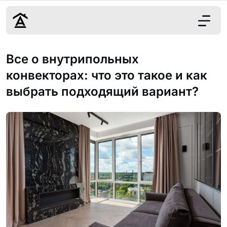
Дизайн
Все о внутрипольных
Ремонт
конвекторах: что это такое и как
Цены
выбрать подходящий вариант?
Наши работы
О нас
Контакты
г. Москва
8 (495) 109-
22-59
Обсудить