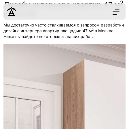
2
Дизайн интерьера квартир 47 м
в Москве
Мы достаточно часто сталкиваемся с запросом разработки
2
Дизайн
дизайна интерьера квартир площадью 47 м
в Москве.
Ниже вы найдете некоторые из наших работ.
Ремонт
Цены
Наши работы
О нас
Контакты
г. Москва
8 (495) 109-
22-59
Обсудить